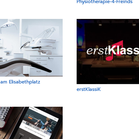
Physiotherapie-4-Freinds
am Elisabethplatz
erstKlassiK