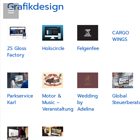
Grafikdesign
CARGO
WINGS
ZS Gloss
Holocircle
Felgenfee
Factory
Parkservice
Motor &
Wedding
Global
Karl
Music –
by
Steuerberat
Veranstaltung
Adelina