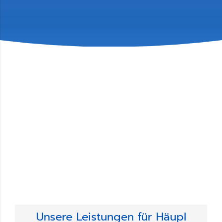
Jetzt die Referenzwebsite
entdecken
www.haeupl-hallen.de
Unsere Leistungen für
Häupl