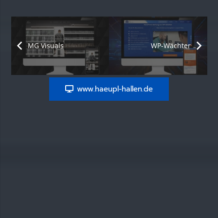
MG Visuals
WP-Wächter
www.haeupl-hallen.de